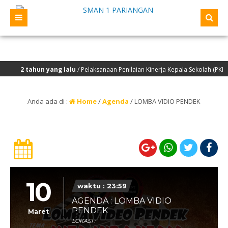
2 tahun yang lalu
/ Pelaksanaan Penilaian Kinerja Kepala Sekolah (PKKS) y
Anda ada di :
Home
/
Agenda
/
LOMBA VIDIO PENDEK
10
waktu : 23:59
AGENDA : LOMBA VIDIO
PENDEK
Maret
LOKASI :