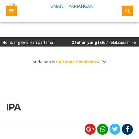
lombang Ke-2 Hari pertama
2 tahun yang lalu
/ Pelaksanaan Penilai
Anda ada di :
Home
/
Welcome
/
IPA
IPA