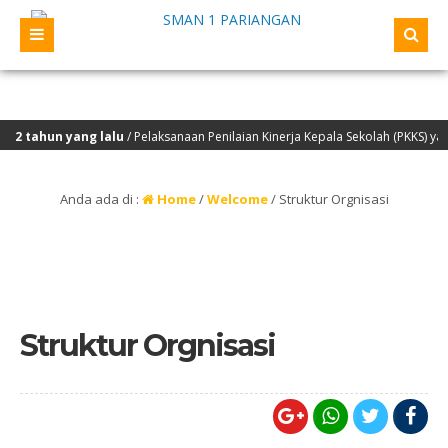
tahun yang lalu
/ Pelaksanaan Penilaian Kinerja Kepala Sekolah (PKKS) yang a
Anda ada di :
Home
/
Welcome
/
Struktur Orgnisasi
Struktur Orgnisasi