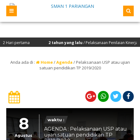
ari pertama
2 tahun yang lalu
/ Pelaksanaan Penilaian Kinerja Kep
n dilaksanakan Studi Tiru oleh OSIS/ MPK TP 2022/2023 beserta Siswa Berpres
Anda ada di :
Home
/
Agenda
/
Pelaksanaan USP atau ujian
satuan pendidikan TP 2019/2020
8
waktu :
AGENDA : Pelaksanaan USP atau
ujian satuan pendidikan TP
Agustus