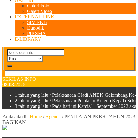
GALERI
Galeri Foto
Galeri Video
EXTERNAL LINK
SIM PKB
Dapodik
PIP SMA
E-LIBRARY
SEKILAS INFO
08-08-2026
1 tahun yang lalu
/ Pelaksanaan Gladi ANBK Gelombang Ke-2
2 tahun yang lalu
/ Pelaksanaan Penilaian Kinerja Kepala Sek
3 tahun yang lalu
/ Pada hari ini Kamis/ 1 September 2022 a
Anda ada di :
Home
/
Agenda
/
PENILAIAN PKKS TAHUN 2023
BAGIKAN
11
November