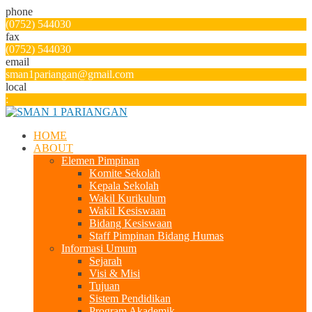
phone
(0752) 544030
fax
(0752) 544030
email
sman1pariangan@gmail.com
local
:
HOME
ABOUT
Elemen Pimpinan
Komite Sekolah
Kepala Sekolah
Wakil Kurikulum
Wakil Kesiswaan
Bidang Kesiswaan
Staff Pimpinan Bidang Humas
Informasi Umum
Sejarah
Visi & Misi
Tujuan
Sistem Pendidikan
Program Akademik