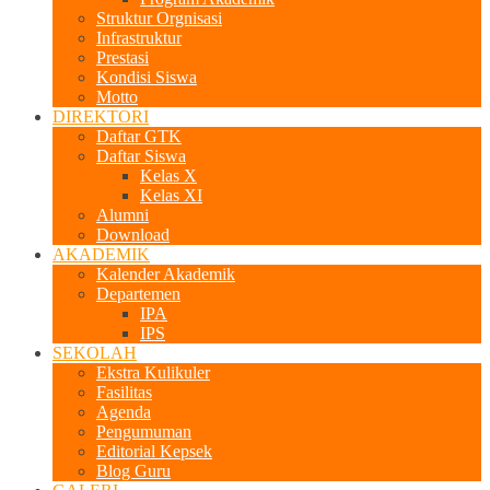
Struktur Orgnisasi
Infrastruktur
Prestasi
Kondisi Siswa
Motto
DIREKTORI
Daftar GTK
Daftar Siswa
Kelas X
Kelas XI
Alumni
Download
AKADEMIK
Kalender Akademik
Departemen
IPA
IPS
SEKOLAH
Ekstra Kulikuler
Fasilitas
Agenda
Pengumuman
Editorial Kepsek
Blog Guru