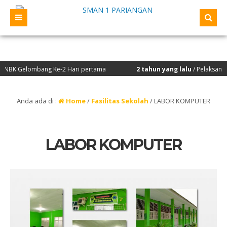
K Gelombang Ke-2 Hari pertama
2 tahun yang lalu
/ Pelaksanaan Pen
Anda ada di :
Home
/
Fasilitas Sekolah
/
LABOR KOMPUTER
LABOR KOMPUTER