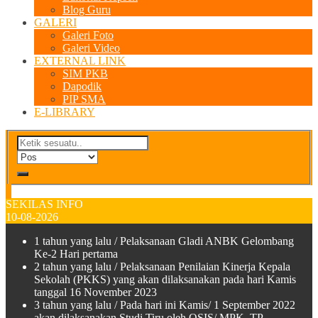
Blog Guru
GALERI
Galeri Foto
Galeri Video
EXTERNAL LINK
SIM PKB
Dapodik
PIP SMA
E-LIBRARY
SEKILAS INFO
10-08-2026
1 tahun yang lalu
/ Pelaksanaan Gladi ANBK Gelombang
Ke-2 Hari pertama
2 tahun yang lalu
/ Pelaksanaan Penilaian Kinerja Kepala
Sekolah (PKKS) yang akan dilaksanakan pada hari Kamis
tanggal 16 November 2023
3 tahun yang lalu
/ Pada hari ini Kamis/ 1 September 2022
akan dilaksanakan Studi Tiru oleh OSIS/ MPK TP