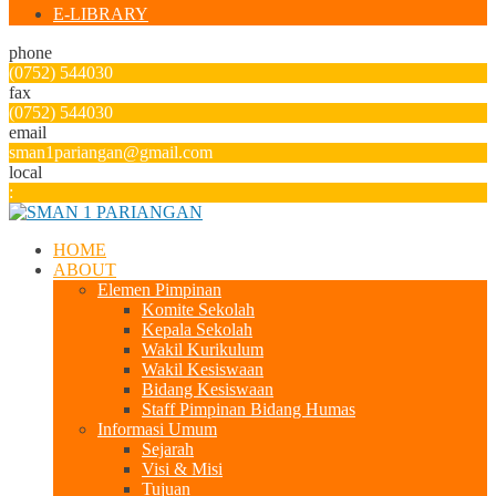
E-LIBRARY
phone
(0752) 544030
fax
(0752) 544030
email
sman1pariangan@gmail.com
local
:
HOME
ABOUT
Elemen Pimpinan
Komite Sekolah
Kepala Sekolah
Wakil Kurikulum
Wakil Kesiswaan
Bidang Kesiswaan
Staff Pimpinan Bidang Humas
Informasi Umum
Sejarah
Visi & Misi
Tujuan