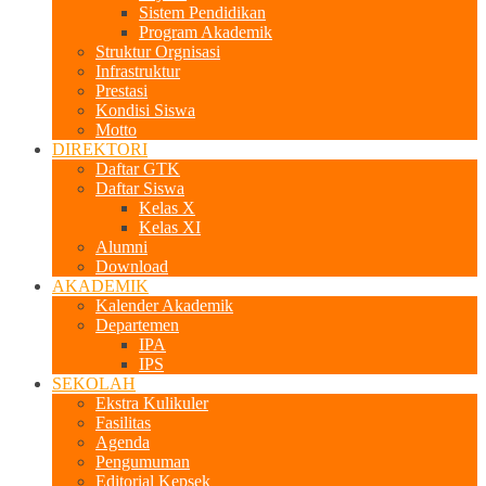
Sistem Pendidikan
Program Akademik
Struktur Orgnisasi
Infrastruktur
Prestasi
Kondisi Siswa
Motto
DIREKTORI
Daftar GTK
Daftar Siswa
Kelas X
Kelas XI
Alumni
Download
AKADEMIK
Kalender Akademik
Departemen
IPA
IPS
SEKOLAH
Ekstra Kulikuler
Fasilitas
Agenda
Pengumuman
Editorial Kepsek