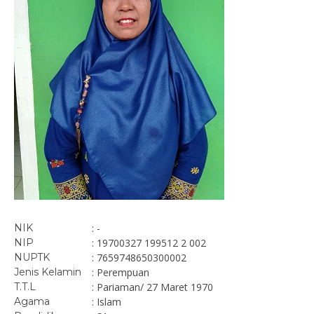
NIK
: -
NIP
: 19700327 199512 2 002
NUPTK
: 7659748650300002
Jenis Kelamin
: Perempuan
T.T.L
: Pariaman/ 27 Maret 1970
Agama
: Islam