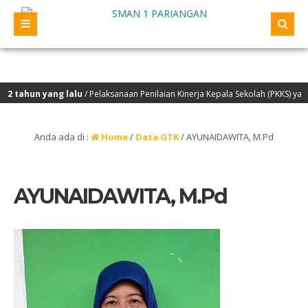
tahun yang lalu
/ Pelaksanaan Penilaian Kinerja Kepala Sekolah (PKKS) yang a
Anda ada di :
Home
/
Data GTK
/
AYUNAIDAWITA, M.Pd
AYUNAIDAWITA, M.Pd