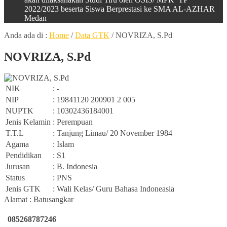
2022/2023 beserta Siswa Berprestasi ke SMA AL-AZHAR
Medan
Anda ada di :
Home
/
Data GTK
/
NOVRIZA, S.Pd
NOVRIZA, S.Pd
NIK
: -
NIP
: 19841120 200901 2 005
NUPTK
: 10302436184001
Jenis Kelamin
: Perempuan
T.T.L
: Tanjung Limau/ 20 November 1984
Agama
: Islam
Pendidikan
: S1
Jurusan
: B. Indonesia
Status
: PNS
Jenis GTK
: Wali Kelas/ Guru Bahasa Indoneasia
Alamat : Batusangkar
085268787246