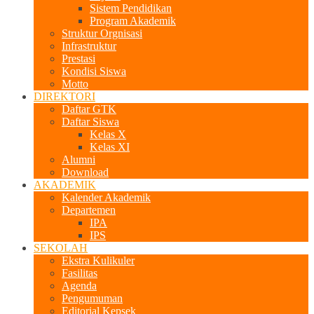
Sistem Pendidikan
Program Akademik
Struktur Orgnisasi
Infrastruktur
Prestasi
Kondisi Siswa
Motto
DIREKTORI
Daftar GTK
Daftar Siswa
Kelas X
Kelas XI
Alumni
Download
AKADEMIK
Kalender Akademik
Departemen
IPA
IPS
SEKOLAH
Ekstra Kulikuler
Fasilitas
Agenda
Pengumuman
Editorial Kepsek