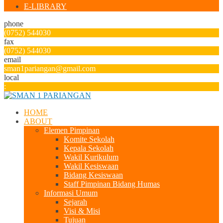
E-LIBRARY
phone
(0752) 544030
fax
(0752) 544030
email
sman1pariangan@gmail.com
local
:
HOME
ABOUT
Elemen Pimpinan
Komite Sekolah
Kepala Sekolah
Wakil Kurikulum
Wakil Kesiswaan
Bidang Kesiswaan
Staff Pimpinan Bidang Humas
Informasi Umum
Sejarah
Visi & Misi
Tujuan