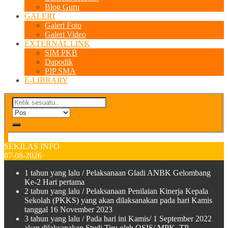
Blog Guru
GALERI
Galeri Foto
Galeri Video
EXTERNAL LINK
SIM PKB
Dapodik
PIP SMA
E-LIBRARY
SEKILAS INFO
07-08-2026
1 tahun yang lalu
/ Pelaksanaan Gladi ANBK Gelombang
Ke-2 Hari pertama
2 tahun yang lalu
/ Pelaksanaan Penilaian Kinerja Kepala
Sekolah (PKKS) yang akan dilaksanakan pada hari Kamis
tanggal 16 November 2023
3 tahun yang lalu
/ Pada hari ini Kamis/ 1 September 2022
akan dilaksanakan Studi Tiru oleh OSIS/ MPK TP