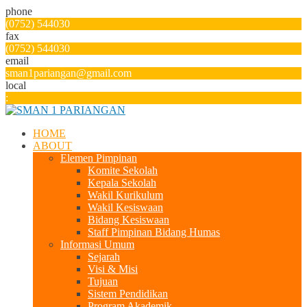
phone
(0752) 544030
fax
(0752) 544030
email
sman1pariangan@gmail.com
local
:
HOME
ABOUT
Elemen Pimpinan
Komite Sekolah
Kepala Sekolah
Wakil Kurikulum
Wakil Kesiswaan
Bidang Kesiswaan
Staff Pimpinan Bidang Humas
Informasi Umum
Sejarah
Visi & Misi
Tujuan
Sistem Pendidikan
Program Akademik