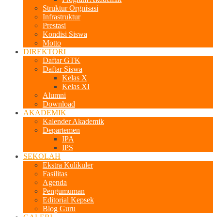
Struktur Orgnisasi
Infrastruktur
Prestasi
Kondisi Siswa
Motto
DIREKTORI
Daftar GTK
Daftar Siswa
Kelas X
Kelas XI
Alumni
Download
AKADEMIK
Kalender Akademik
Departemen
IPA
IPS
SEKOLAH
Ekstra Kulikuler
Fasilitas
Agenda
Pengumuman
Editorial Kepsek
Blog Guru