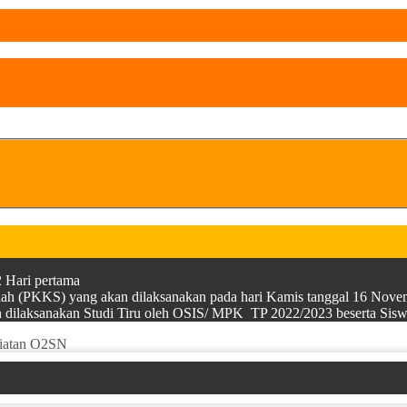
 Hari pertama
olah (PKKS) yang akan dilaksanakan pada hari Kamis tanggal 16 Nov
kan dilaksanakan Studi Tiru oleh OSIS/ MPK TP 2022/2023 beserta 
giatan O2SN