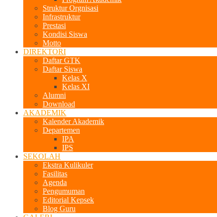
Struktur Orgnisasi
Infrastruktur
Prestasi
Kondisi Siswa
Motto
DIREKTORI
Daftar GTK
Daftar Siswa
Kelas X
Kelas XI
Alumni
Download
AKADEMIK
Kalender Akademik
Departemen
IPA
IPS
SEKOLAH
Ekstra Kulikuler
Fasilitas
Agenda
Pengumuman
Editorial Kepsek
Blog Guru