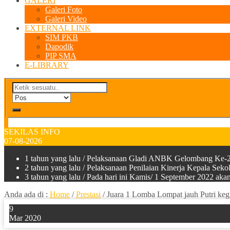
GALERI
Galeri Foto
Galeri Video
EXTERNAL LINK
SIM PKB
Dapodik
PIP SMA
E-LIBRARY
SEKILAS INFO
07-08-2026
1 tahun yang lalu
/ Pelaksanaan Gladi ANBK Gelombang Ke-2
2 tahun yang lalu
/ Pelaksanaan Penilaian Kinerja Kepala Sek
3 tahun yang lalu
/ Pada hari ini Kamis/ 1 September 2022 a
Anda ada di :
Home
/
Prestasi
/
Juara 1 Lomba Lompat jauh Putri ke
9
Mar 2020