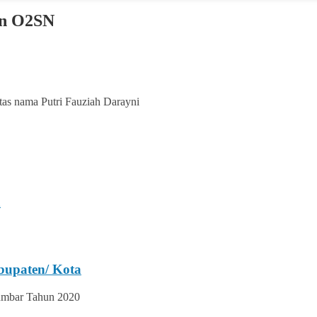
an O2SN
as nama Putri Fauziah Darayni
n
bupaten/ Kota