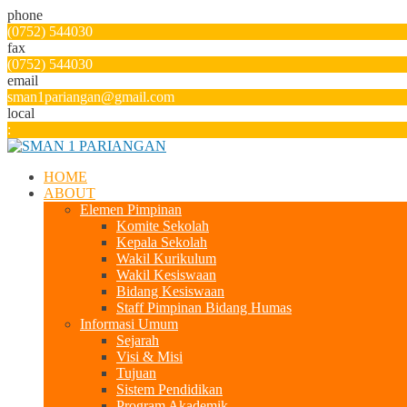
phone
(0752) 544030
fax
(0752) 544030
email
sman1pariangan@gmail.com
local
:
HOME
ABOUT
Elemen Pimpinan
Komite Sekolah
Kepala Sekolah
Wakil Kurikulum
Wakil Kesiswaan
Bidang Kesiswaan
Staff Pimpinan Bidang Humas
Informasi Umum
Sejarah
Visi & Misi
Tujuan
Sistem Pendidikan
Program Akademik