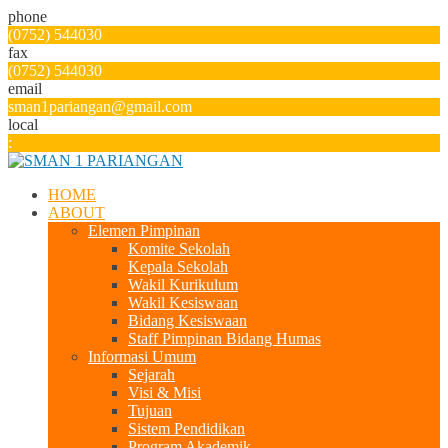
phone
(0752) 544030
fax
(0752) 544030
email
sman1pariangan@gmail.com
local
:
HOME
ABOUT
Elemen Pimpinan
Komite Sekolah
Kepala Sekolah
Wakil Kurikulum
Wakil Kesiswaan
Bidang Kesiswaan
Staff Pimpinan Bidang Humas
Informasi Umum
Sejarah
Visi & Misi
Tujuan
Sistem Pendidikan
Program Akademik