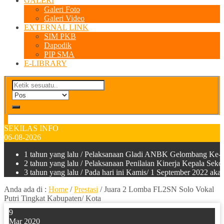
GALERI
Galeri Foto
Galeri Video
EXTERNAL LINK
SIM PKB
Dapodik
PIP SMA
E-LIBRARY
SEKILAS INFO
06-08-2026
1 tahun yang lalu
/ Pelaksanaan Gladi ANBK Gelombang Ke-2
2 tahun yang lalu
/ Pelaksanaan Penilaian Kinerja Kepala Sek
3 tahun yang lalu
/ Pada hari ini Kamis/ 1 September 2022 a
Anda ada di :
Home
/
Prestasi
/
Juara 2 Lomba FL2SN Solo Vokal
Putri Tingkat Kabupaten/ Kota
9
Mar 2020