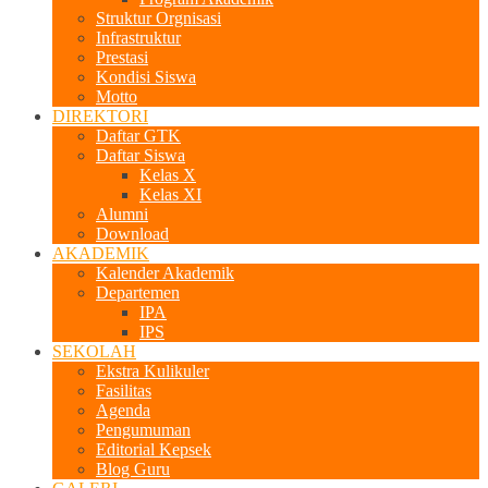
Struktur Orgnisasi
Infrastruktur
Prestasi
Kondisi Siswa
Motto
DIREKTORI
Daftar GTK
Daftar Siswa
Kelas X
Kelas XI
Alumni
Download
AKADEMIK
Kalender Akademik
Departemen
IPA
IPS
SEKOLAH
Ekstra Kulikuler
Fasilitas
Agenda
Pengumuman
Editorial Kepsek
Blog Guru