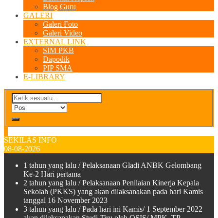
Blog Guru
GALERI
Galeri Foto
Galeri Video
EXTERNAL LINK
SIM PKB
Dapodik
PIP SMA
E-LIBRARY
SEKILAS INFO
08-08-2026
1 tahun yang lalu
/ Pelaksanaan Gladi ANBK Gelombang
Ke-2 Hari pertama
2 tahun yang lalu
/ Pelaksanaan Penilaian Kinerja Kepala
Sekolah (PKKS) yang akan dilaksanakan pada hari Kamis
tanggal 16 November 2023
3 tahun yang lalu
/ Pada hari ini Kamis/ 1 September 2022
akan dilaksanakan Studi Tiru oleh OSIS/ MPK TP