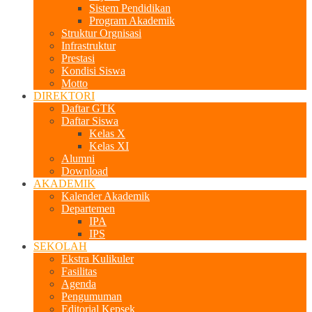
Sistem Pendidikan
Program Akademik
Struktur Orgnisasi
Infrastruktur
Prestasi
Kondisi Siswa
Motto
DIREKTORI
Daftar GTK
Daftar Siswa
Kelas X
Kelas XI
Alumni
Download
AKADEMIK
Kalender Akademik
Departemen
IPA
IPS
SEKOLAH
Ekstra Kulikuler
Fasilitas
Agenda
Pengumuman
Editorial Kepsek