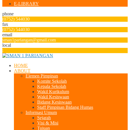
E-LIBRARY
phone
(0752) 544030
fax
(0752) 544030
email
sman1pariangan@gmail.com
local
:
HOME
ABOUT
Elemen Pimpinan
Komite Sekolah
Kepala Sekolah
Wakil Kurikulum
Wakil Kesiswaan
Bidang Kesiswaan
Staff Pimpinan Bidang Humas
Informasi Umum
Sejarah
Visi & Misi
Tujuan