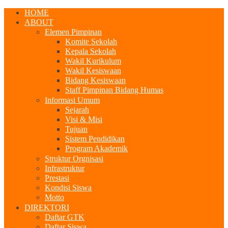
HOME
ABOUT
Elemen Pimpinan
Komite Sekolah
Kepala Sekolah
Wakil Kurikulum
Wakil Kesiswaan
Bidang Kesiswaan
Staff Pimpinan Bidang Humas
Informasi Umum
Sejarah
Visi & Misi
Tujuan
Sistem Pendidikan
Program Akademik
Struktur Orgnisasi
Infrastruktur
Prestasi
Kondisi Siswa
Motto
DIREKTORI
Daftar GTK
Daftar Siswa