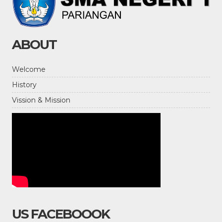
ABOUT
Welcome
History
Vission & Mission
US FACEBOOOK