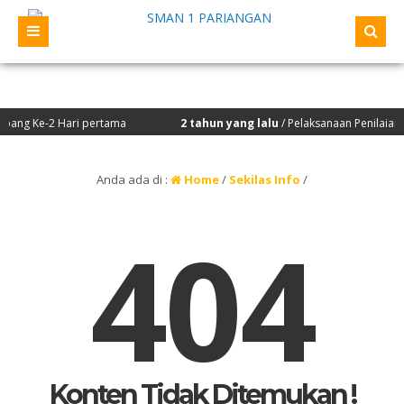
ang Ke-2 Hari pertama
2 tahun yang lalu
/ Pelaksanaan Penilaian K
Anda ada di :
Home
/
Sekilas Info
/
404
Konten Tidak Ditemukan !