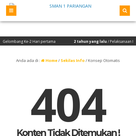
 Gelombang Ke-2 Hari pertama
2 tahun yang lalu
/ Pelaksanaan Peni
Anda ada di :
Home
/
Sekilas Info
/
Konsep Otomatis
404
Konten Tidak Ditemukan !