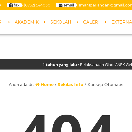
0
fax
(0752) 544030
email
sman1pariangan@gmail.co
RI
AKADEMIK
SEKOLAH
GALERI
EXTERNA
1 tahun yang lalu
/ Pelaksanaan Gladi ANBK Gelomb
Anda ada di :
Home
/
Sekilas Info
/
Konsep Otomatis