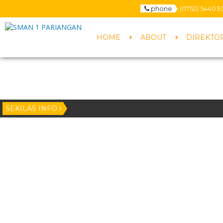
phone
(0752) 54403
HOME
ABOUT
DIREKTO
SEKILAS INFO