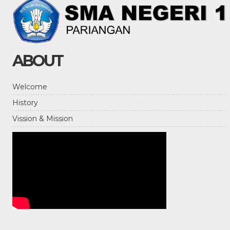
ABOUT
Welcome
History
Vission & Mission