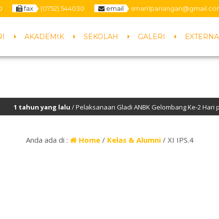
0
fax
(0752) 544030
email
sman1pariangan@gmail.c
RI
AKADEMIK
SEKOLAH
GALERI
EXTERNA
 tahun yang lalu
/ Pelaksanaan Gladi ANBK Gelombang Ke-2 Hari perta
Anda ada di :
Home
/
Kelas & Alumni
/
XI IPS.4