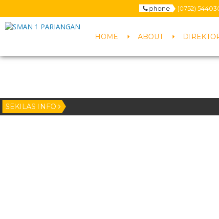
phone
(0752) 54403
HOME
ABOUT
DIREKTO
SEKILAS INFO
1