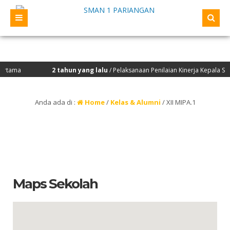
tama
2 tahun yang lalu
/ Pelaksanaan Penilaian Kinerja Kepala Seko
Anda ada di :
Home
/
Kelas & Alumni
/
XII MIPA.1
Maps Sekolah