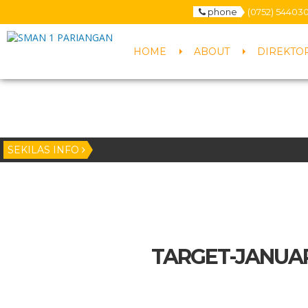
phone
(0752) 54403
HOME
ABOUT
DIREKTO
SEKILAS INFO
TARGET-JANUA