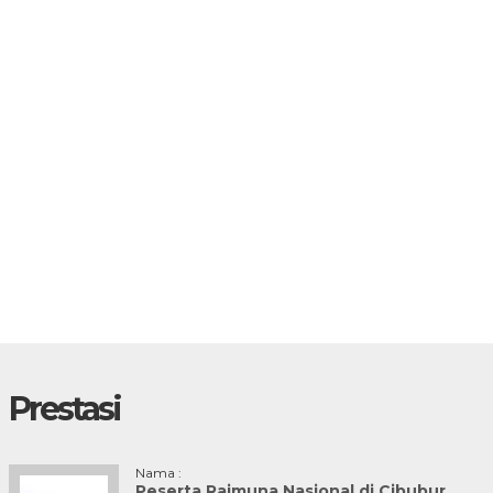
Prestasi
Nama :
Peserta Raimuna Nasional di Cibubur