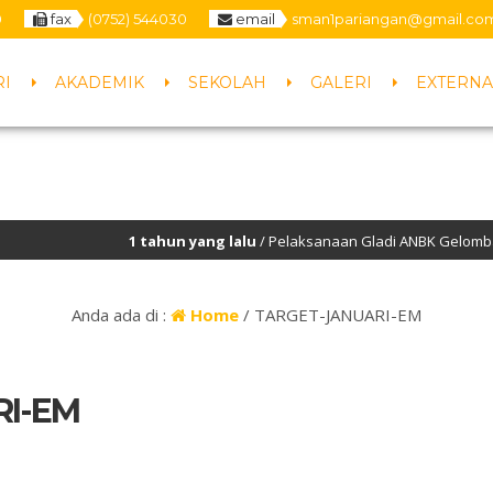
0
fax
(0752) 544030
email
sman1pariangan@gmail.co
RI
AKADEMIK
SEKOLAH
GALERI
EXTERNA
1 tahun yang lalu
/ Pelaksanaan Gladi ANBK Gelombang Ke-
Anda ada di :
Home
/
TARGET-JANUARI-EM
RI-EM