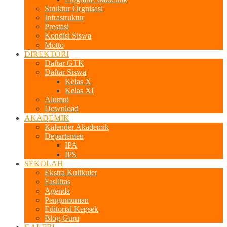
Struktur Orgnisasi
Infrastruktur
Prestasi
Kondisi Siswa
Motto
DIREKTORI
Daftar GTK
Daftar Siswa
Kelas X
Kelas XI
Alumni
Download
AKADEMIK
Kalender Akademik
Departemen
IPA
IPS
SEKOLAH
Ekstra Kulikuler
Fasilitas
Agenda
Pengumuman
Editorial Kepsek
Blog Guru