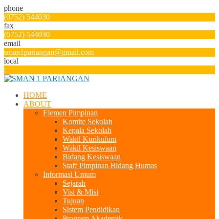
phone
(0752) 544030
fax
(0752) 544030
email
sman1pariangan@gmail.com
local
:
HOME
ABOUT
Elemen Pimpinan
Komite Sekolah
Kepala Sekolah
Wakil Kurikulum
Wakil Kesiswaan
Bidang Kesiswaan
Staff Pimpinan Bidang Humas
Informasi Umum
Sejarah
Visi & Misi
Tujuan
Sistem Pendidikan
Program Akademik