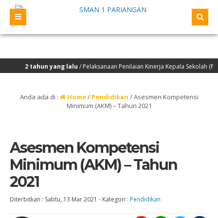
yang lalu
/ Pelaksanaan Penilaian Kinerja Kepala Sekolah (PKKS) yang akan di
Anda ada di :
Home
/
Pendidikan
/
Asesmen Kompetensi
Minimum (AKM) – Tahun 2021
Asesmen Kompetensi
Minimum (AKM) – Tahun
2021
Diterbitkan :
Sabtu, 13 Mar 2021
-
Kategori :
Pendidikan