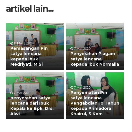
artikel lain...
11 Mar 2020
Pemasangan Pin
7 Mar 2020
satya lencana
Penyerahan Piagam
kepada Ibuk
satya lencana
Medriyati, M.Si
kepada Ibuk Normalia
7 Mar 2020
Penyematan Pin
7 Mar 2020
penyerahan satya
satya lencana
lencana dari Ibuk
Pengabdian 10 Tahun
Kepala ke Bpk. Drs.
kepada Primadora
Alwi
Khairul, S.Kom