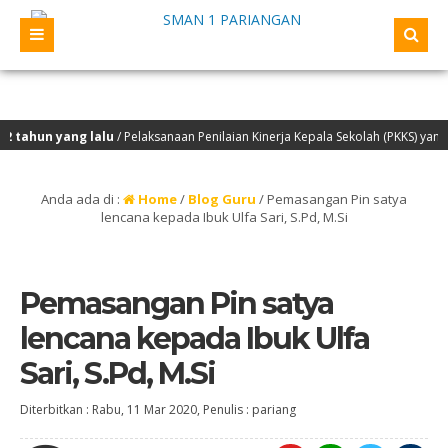
un yang lalu
/ Pelaksanaan Penilaian Kinerja Kepala Sekolah (PKKS) yang akan
eh OSIS/ MPK TP 2022/2023 beserta Siswa Berprestasi ke SMA AL-AZHAR Medan
Anda ada di :
Home
/
Blog Guru
/
Pemasangan Pin satya
lencana kepada Ibuk Ulfa Sari, S.Pd, M.Si
Pemasangan Pin satya
lencana kepada Ibuk Ulfa
Sari, S.Pd, M.Si
Diterbitkan :
Rabu, 11 Mar 2020
, Penulis :
pariang