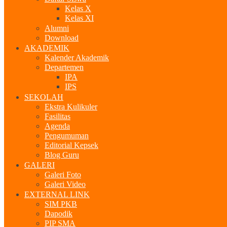
Kelas X
Kelas XI
Alumni
Download
AKADEMIK
Kalender Akademik
Departemen
IPA
IPS
SEKOLAH
Ekstra Kulikuler
Fasilitas
Agenda
Pengumuman
Editorial Kepsek
Blog Guru
GALERI
Galeri Foto
Galeri Video
EXTERNAL LINK
SIM PKB
Dapodik
PIP SMA