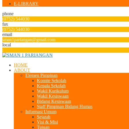
E-LIBRARY
phone
(0752) 544030
fax
(0752) 544030
email
sman1pariangan@gmail.com
local
:
HOME
ABOUT
Elemen Pimpinan
Komite Sekolah
Kepala Sekolah
Wakil Kurikulum
Wakil Kesiswaan
Bidang Kesiswaan
Staff Pimpinan Bidang Humas
Informasi Umum
Sejarah
Visi & Misi
Tujuan