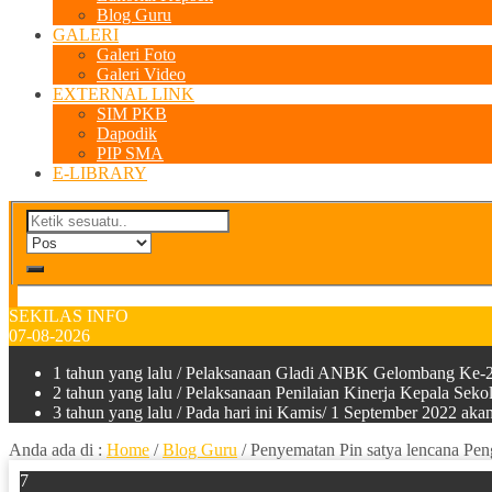
Blog Guru
GALERI
Galeri Foto
Galeri Video
EXTERNAL LINK
SIM PKB
Dapodik
PIP SMA
E-LIBRARY
SEKILAS INFO
07-08-2026
1 tahun yang lalu
/ Pelaksanaan Gladi ANBK Gelombang Ke-2
2 tahun yang lalu
/ Pelaksanaan Penilaian Kinerja Kepala Sek
3 tahun yang lalu
/ Pada hari ini Kamis/ 1 September 2022 a
Anda ada di :
Home
/
Blog Guru
/
Penyematan Pin satya lencana Pe
7