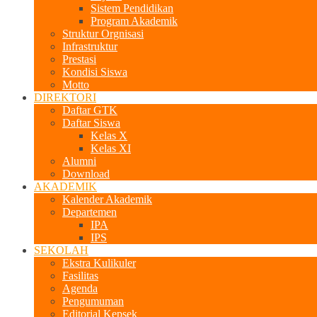
Sistem Pendidikan
Program Akademik
Struktur Orgnisasi
Infrastruktur
Prestasi
Kondisi Siswa
Motto
DIREKTORI
Daftar GTK
Daftar Siswa
Kelas X
Kelas XI
Alumni
Download
AKADEMIK
Kalender Akademik
Departemen
IPA
IPS
SEKOLAH
Ekstra Kulikuler
Fasilitas
Agenda
Pengumuman
Editorial Kepsek