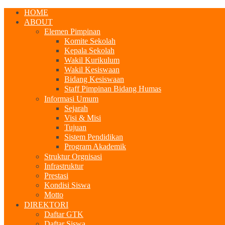
HOME
ABOUT
Elemen Pimpinan
Komite Sekolah
Kepala Sekolah
Wakil Kurikulum
Wakil Kesiswaan
Bidang Kesiswaan
Staff Pimpinan Bidang Humas
Informasi Umum
Sejarah
Visi & Misi
Tujuan
Sistem Pendidikan
Program Akademik
Struktur Orgnisasi
Infrastruktur
Prestasi
Kondisi Siswa
Motto
DIREKTORI
Daftar GTK
Daftar Siswa