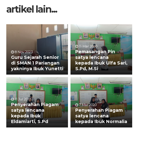
artikel lain...
11 Mar 2020
Pemasangan Pin
8 Nov 2023
Guru Sejarah Senior
satya lencana
di SMAN 1 Pariangan
kepada Ibuk Ulfa Sari,
yakninya Ibuk Yunetti
S.Pd, M.Si
11 Jul 2017
Penyerahan Piagam
7 Mar 2020
satya lencana
Penyerahan Piagam
kepada Ibuk
satya lencana
Eldamiarti, S.Pd
kepada Ibuk Normalia