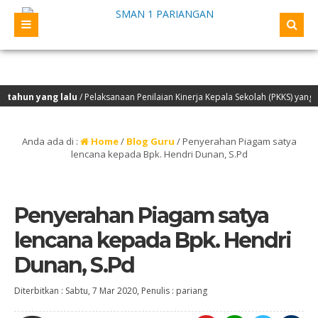
n yang lalu
/ Pelaksanaan Penilaian Kinerja Kepala Sekolah (PKKS) yang akan 
eh OSIS/ MPK TP 2022/2023 beserta Siswa Berprestasi ke SMA AL-AZHAR Medan
Anda ada di :
Home
/
Blog Guru
/
Penyerahan Piagam satya
lencana kepada Bpk. Hendri Dunan, S.Pd
Penyerahan Piagam satya
lencana kepada Bpk. Hendri
Dunan, S.Pd
Diterbitkan :
Sabtu, 7 Mar 2020
, Penulis :
pariang