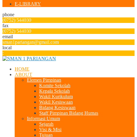
E-LIBRARY
phone
(0752) 544030
fax
(0752) 544030
email
sman1pariangan@gmail.com
local
:
HOME
ABOUT
Elemen Pimpinan
Komite Sekolah
Kepala Sekolah
Wakil Kurikulum
Wakil Kesiswaan
Bidang Kesiswaan
Staff Pimpinan Bidang Humas
Informasi Umum
Sejarah
Visi & Misi
Tujuan