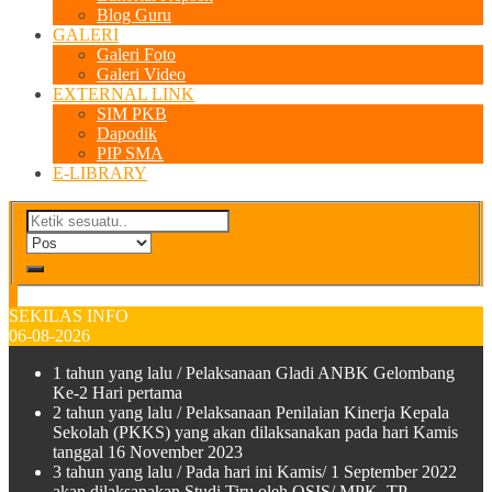
Blog Guru
GALERI
Galeri Foto
Galeri Video
EXTERNAL LINK
SIM PKB
Dapodik
PIP SMA
E-LIBRARY
SEKILAS INFO
06-08-2026
1 tahun yang lalu
/ Pelaksanaan Gladi ANBK Gelombang
Ke-2 Hari pertama
2 tahun yang lalu
/ Pelaksanaan Penilaian Kinerja Kepala
Sekolah (PKKS) yang akan dilaksanakan pada hari Kamis
tanggal 16 November 2023
3 tahun yang lalu
/ Pada hari ini Kamis/ 1 September 2022
akan dilaksanakan Studi Tiru oleh OSIS/ MPK TP