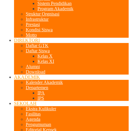
Sistem Pendidikan
Program Akademik
Struktur Orgnisasi
Infrastruktur
Prestasi
Kondisi Siswa
Motto
DIREKTORI
Daftar GTK
Daftar Siswa
Kelas X
Kelas XI
Alumni
Download
AKADEMIK
Kalender Akademik
Departemen
IPA
IPS
SEKOLAH
Ekstra Kulikuler
Fasilitas
Agenda
Pengumuman
Editorial Kepsek