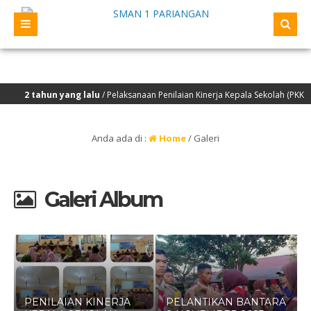
2 tahun yang lalu
/ Pelaksanaan Penilaian Kinerja Kepala Sekolah (PKKS) ya
Anda ada di :
Home
/
Galeri
Galeri Album
PENILAIAN KINERJA
PELANTIKAN BANTARA