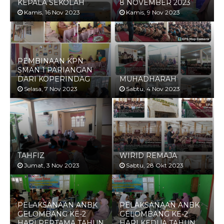
KEPALA SEKOLAH
8 NOVEMBER 2023
Kamis, 16 Nov 2023
Kamis, 9 Nov 2023
PEMBINAAN KPN
PELATIHAN
SMAN 1 PARIANGAN
PEMBACAAN
DARI KOPERINDAG
MUHADHARAH
MONOLOG
Selasa, 7 Nov 2023
Sabtu, 4 Nov 2023
Sabtu, 28 Okt 2023
TAHFIZ
WIRID REMAJA
Jumat, 3 Nov 2023
Sabtu, 28 Okt 2023
PELAKSANAAN ANBK
PELAKSANAAN ANBK
GELOMBANG KE-2
GELOMBANG KE-2
HARI PERTAMA TAHUN
HARI KEDUA TAHUN