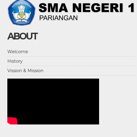
ABOUT
Welcome
History
Vission & Mission