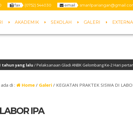
0
fax
(0752) 544030
email
sman1pariangan@gmail.co
RI
AKADEMIK
SEKOLAH
GALERI
EXTERNA
n yang lalu
/ Pelaksanaan Gladi ANBK Gelombang Ke-2 Hari pertama
ada di :
Home
/
Galeri
/
KEGIATAN PRAKTEK SISWA DI LABO
 LABOR IPA