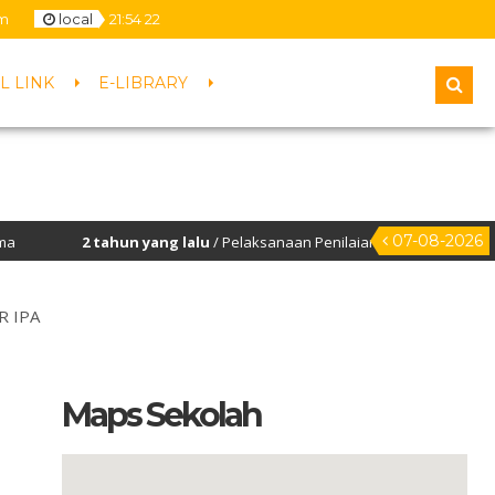
m
local
21
:
54
22
L LINK
E-LIBRARY
07-08-2026
2 tahun yang lalu
/ Pelaksanaan Penilaian Kinerja Kepala Sekolah
R IPA
Maps Sekolah