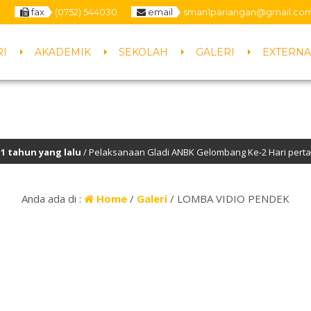
0
fax
(0752) 544030
email
sman1pariangan@gmail.co
RI
AKADEMIK
SEKOLAH
GALERI
EXTERNA
un yang lalu
/ Pelaksanaan Gladi ANBK Gelombang Ke-2 Hari pertama
Anda ada di :
Home
/
Galeri
/
LOMBA VIDIO PENDEK