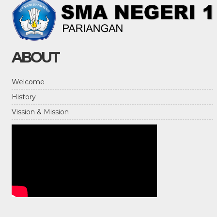
ABOUT
Welcome
History
Vission & Mission