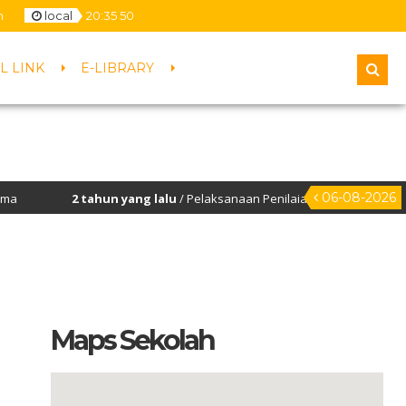
m
local
20
:
35
50
L LINK
E-LIBRARY
06-08-2026
2 tahun yang lalu
/ Pelaksanaan Penilaian Kinerja Kepala Sekol
Maps Sekolah