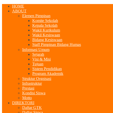
HOME
ABOUT
Elemen Pimpinan
Komite Sekolah
Kepala Sekolah
Wakil Kurikulum
Wakil Kesiswaan
Bidang Kesiswaan
Staff Pimpinan Bidang Humas
Informasi Umum
Sejarah
Visi & Misi
Tujuan
Sistem Pendidikan
Program Akademik
Struktur Orgnisasi
Infrastruktur
Prestasi
Kondisi Siswa
Motto
DIREKTORI
Daftar GTK
Daftar Siswa