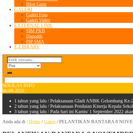
Blog Guru
GALERI
Galeri Foto
Galeri Video
EXTERNAL LINK
SIM PKB
Dapodik
PIP SMA
E-LIBRARY
SEKILAS INFO
08-08-2026
1 tahun yang lalu
/ Pelaksanaan Gladi ANBK Gelombang Ke-2
2 tahun yang lalu
/ Pelaksanaan Penilaian Kinerja Kepala Sek
3 tahun yang lalu
/ Pada hari ini Kamis/ 1 September 2022 a
Anda ada di :
Home
/
Galeri
/
PELANTIKAN BANTARA 8 NOVE