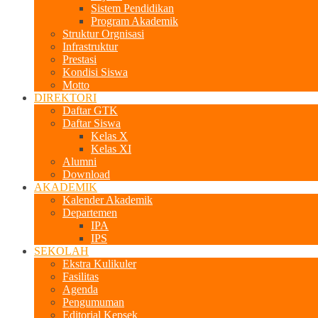
Sistem Pendidikan
Program Akademik
Struktur Orgnisasi
Infrastruktur
Prestasi
Kondisi Siswa
Motto
DIREKTORI
Daftar GTK
Daftar Siswa
Kelas X
Kelas XI
Alumni
Download
AKADEMIK
Kalender Akademik
Departemen
IPA
IPS
SEKOLAH
Ekstra Kulikuler
Fasilitas
Agenda
Pengumuman
Editorial Kepsek