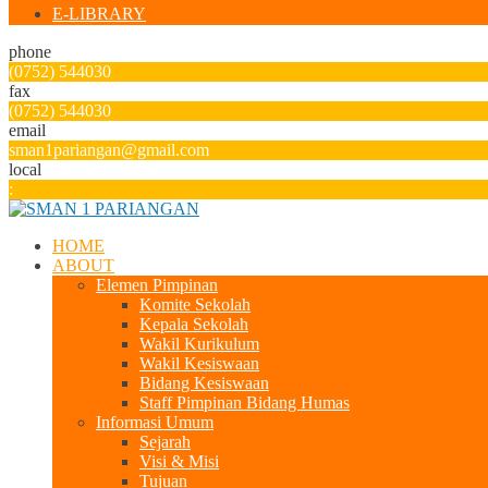
E-LIBRARY
phone
(0752) 544030
fax
(0752) 544030
email
sman1pariangan@gmail.com
local
:
HOME
ABOUT
Elemen Pimpinan
Komite Sekolah
Kepala Sekolah
Wakil Kurikulum
Wakil Kesiswaan
Bidang Kesiswaan
Staff Pimpinan Bidang Humas
Informasi Umum
Sejarah
Visi & Misi
Tujuan