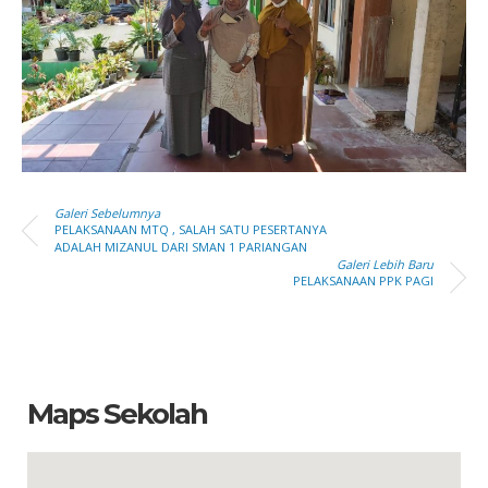
Galeri Sebelumnya
PELAKSANAAN MTQ , SALAH SATU PESERTANYA
ADALAH MIZANUL DARI SMAN 1 PARIANGAN
Galeri Lebih Baru
PELAKSANAAN PPK PAGI
Maps Sekolah