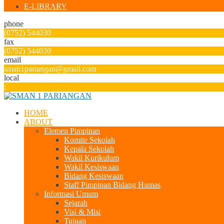
E-LIBRARY
phone
(0752) 544030
fax
(0752) 544030
email
sman1pariangan@gmail.com
local
:
HOME
ABOUT
Elemen Pimpinan
Komite Sekolah
Kepala Sekolah
Wakil Kurikulum
Wakil Kesiswaan
Bidang Kesiswaan
Staff Pimpinan Bidang Humas
Informasi Umum
Sejarah
Visi & Misi
Tujuan