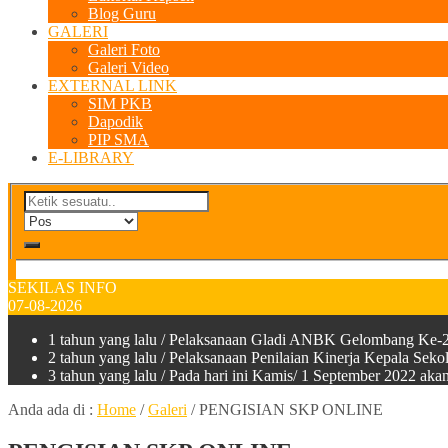
Blog Guru
GALERI
Galeri Foto
Galeri Video
EXTERNAL LINK
SIM PKB
Dapodik
PIP SMA
E-LIBRARY
SEKILAS INFO
07-08-2026
1 tahun yang lalu
/ Pelaksanaan Gladi ANBK Gelombang Ke-2
2 tahun yang lalu
/ Pelaksanaan Penilaian Kinerja Kepala Sek
3 tahun yang lalu
/ Pada hari ini Kamis/ 1 September 2022 a
Anda ada di :
Home
/
Galeri
/
PENGISIAN SKP ONLINE