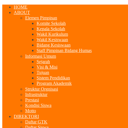
HOME
ABOUT
Elemen Pimpinan
Komite Sekolah
Kepala Sekolah
Wakil Kurikulum
Wakil Kesiswaan
Bidang Kesiswaan
Staff Pimpinan Bidang Humas
Informasi Umum
Sejarah
Visi & Misi
Tujuan
Sistem Pendidikan
Program Akademik
Struktur Orgnisasi
Infrastruktur
Prestasi
Kondisi Siswa
Motto
DIREKTORI
Daftar GTK
Daftar Siswa