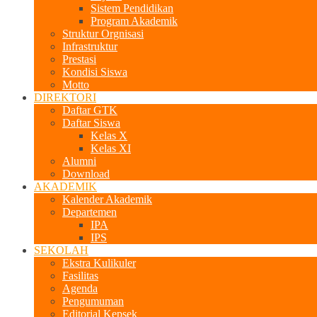
Sistem Pendidikan
Program Akademik
Struktur Orgnisasi
Infrastruktur
Prestasi
Kondisi Siswa
Motto
DIREKTORI
Daftar GTK
Daftar Siswa
Kelas X
Kelas XI
Alumni
Download
AKADEMIK
Kalender Akademik
Departemen
IPA
IPS
SEKOLAH
Ekstra Kulikuler
Fasilitas
Agenda
Pengumuman
Editorial Kepsek