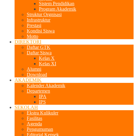
Sistem Pendidikan
Program Akademik
Struktur Orgnisasi
Infrastruktur
Prestasi
Kondisi Siswa
Motto
DIREKTORI
Daftar GTK
Daftar Siswa
Kelas X
Kelas XI
Alumni
Download
AKADEMIK
Kalender Akademik
Departemen
IPA
IPS
SEKOLAH
Ekstra Kulikuler
Fasilitas
Agenda
Pengumuman
Editorial Kepsek