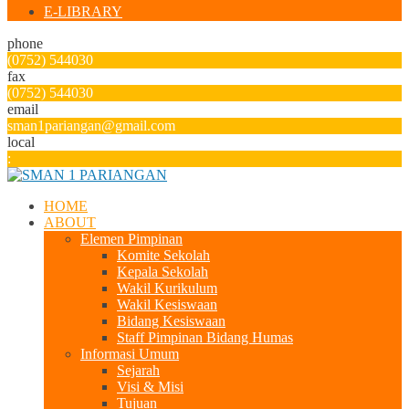
E-LIBRARY
phone
(0752) 544030
fax
(0752) 544030
email
sman1pariangan@gmail.com
local
:
HOME
ABOUT
Elemen Pimpinan
Komite Sekolah
Kepala Sekolah
Wakil Kurikulum
Wakil Kesiswaan
Bidang Kesiswaan
Staff Pimpinan Bidang Humas
Informasi Umum
Sejarah
Visi & Misi
Tujuan