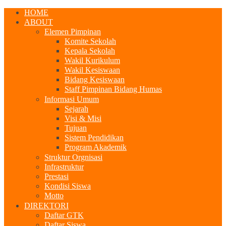
HOME
ABOUT
Elemen Pimpinan
Komite Sekolah
Kepala Sekolah
Wakil Kurikulum
Wakil Kesiswaan
Bidang Kesiswaan
Staff Pimpinan Bidang Humas
Informasi Umum
Sejarah
Visi & Misi
Tujuan
Sistem Pendidikan
Program Akademik
Struktur Orgnisasi
Infrastruktur
Prestasi
Kondisi Siswa
Motto
DIREKTORI
Daftar GTK
Daftar Siswa