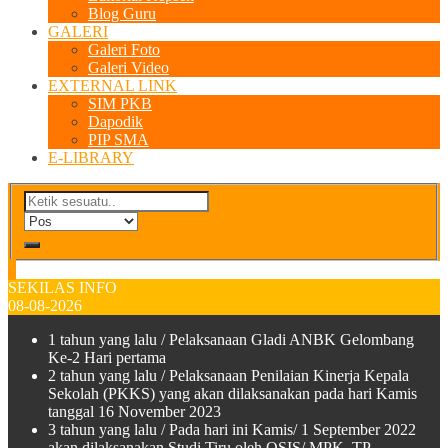
Blog Guru
GALERI
Galeri Foto
Galeri Video
EXTERNAL LINK
SIM PKB
Dapodik
PIP SMA
E-LIBRARY
SEKILAS INFO
08-08-2026
1 tahun yang lalu
/ Pelaksanaan Gladi ANBK Gelombang
Ke-2 Hari pertama
2 tahun yang lalu
/ Pelaksanaan Penilaian Kinerja Kepala
Sekolah (PKKS) yang akan dilaksanakan pada hari Kamis
tanggal 16 November 2023
3 tahun yang lalu
/ Pada hari ini Kamis/ 1 September 2022
akan dilaksanakan Studi Tiru oleh OSIS/ MPK TP