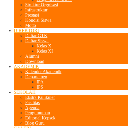
Struktur Orgnisasi
Infrastruktur
Prestasi
Kondisi Siswa
Motto
DIREKTORI
Daftar GTK
Daftar Siswa
Kelas X
Kelas XI
Alumni
Download
AKADEMIK
Kalender Akademik
Departemen
IPA
IPS
SEKOLAH
Ekstra Kulikuler
Fasilitas
Agenda
Pengumuman
Editorial Kepsek
Blog Guru