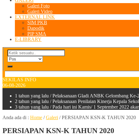
GALERI
Galeri Foto
Galeri Video
EXTERNAL LINK
SIM PKB
Dapodik
PIP SMA
E-LIBRARY
SEKILAS INFO
06-08-2026
1 tahun yang lalu
/ Pelaksanaan Gladi ANBK Gelombang Ke-2
2 tahun yang lalu
/ Pelaksanaan Penilaian Kinerja Kepala Sek
3 tahun yang lalu
/ Pada hari ini Kamis/ 1 September 2022 a
Anda ada di :
Home
/
Galeri
/
PERSIAPAN KSN-K TAHUN 2020
PERSIAPAN KSN-K TAHUN 2020