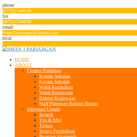
phone
(0752) 544030
fax
(0752) 544030
email
sman1pariangan@gmail.com
local
:
HOME
ABOUT
Elemen Pimpinan
Komite Sekolah
Kepala Sekolah
Wakil Kurikulum
Wakil Kesiswaan
Bidang Kesiswaan
Staff Pimpinan Bidang Humas
Informasi Umum
Sejarah
Visi & Misi
Tujuan
Sistem Pendidikan
Program Akademik