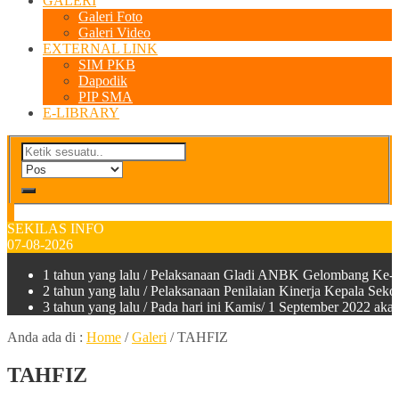
GALERI
Galeri Foto
Galeri Video
EXTERNAL LINK
SIM PKB
Dapodik
PIP SMA
E-LIBRARY
SEKILAS INFO
07-08-2026
1 tahun yang lalu
/ Pelaksanaan Gladi ANBK Gelombang Ke-2
2 tahun yang lalu
/ Pelaksanaan Penilaian Kinerja Kepala Sek
3 tahun yang lalu
/ Pada hari ini Kamis/ 1 September 2022 a
Anda ada di :
Home
/
Galeri
/
TAHFIZ
TAHFIZ