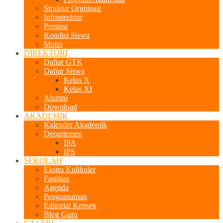
Struktur Orgnisasi
Infrastruktur
Prestasi
Kondisi Siswa
Motto
DIREKTORI
Daftar GTK
Daftar Siswa
Kelas X
Kelas XI
Alumni
Download
AKADEMIK
Kalender Akademik
Departemen
IPA
IPS
SEKOLAH
Ekstra Kulikuler
Fasilitas
Agenda
Pengumuman
Editorial Kepsek
Blog Guru