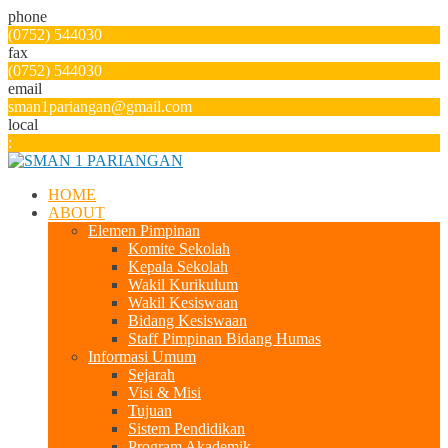
phone
(0752) 544030
fax
(0752) 544030
email
sman1pariangan@gmail.com
local
:
HOME
ABOUT
Elemen Pimpinan
Komite Sekolah
Kepala Sekolah
Wakil Kurikulum
Wakil Kesiswaan
Bidang Kesiswaan
Staff Pimpinan Bidang Humas
Informasi Umum
Sejarah
Visi & Misi
Tujuan
Sistem Pendidikan
Program Akademik