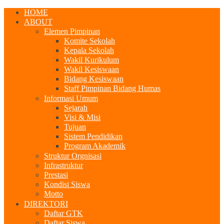
HOME
ABOUT
Elemen Pimpinan
Komite Sekolah
Kepala Sekolah
Wakil Kurikulum
Wakil Kesiswaan
Bidang Kesiswaan
Staff Pimpinan Bidang Humas
Informasi Umum
Sejarah
Visi & Misi
Tujuan
Sistem Pendidikan
Program Akademik
Struktur Orgnisasi
Infrastruktur
Prestasi
Kondisi Siswa
Motto
DIREKTORI
Daftar GTK
Daftar Siswa