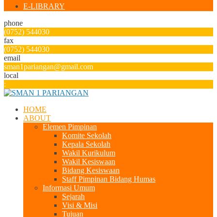
E-LIBRARY
phone
(0752) 544030
fax
(0752) 544030
email
sman1pariangan@gmail.com
local
:
HOME
ABOUT
Elemen Pimpinan
Komite Sekolah
Kepala Sekolah
Wakil Kurikulum
Wakil Kesiswaan
Bidang Kesiswaan
Staff Pimpinan Bidang Humas
Informasi Umum
Sejarah
Visi & Misi
Tujuan