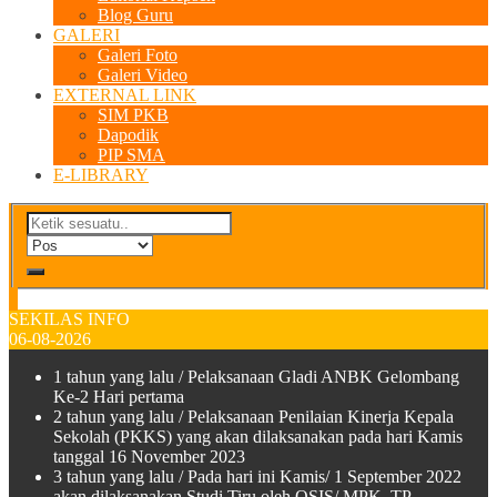
Blog Guru
GALERI
Galeri Foto
Galeri Video
EXTERNAL LINK
SIM PKB
Dapodik
PIP SMA
E-LIBRARY
SEKILAS INFO
06-08-2026
1 tahun yang lalu
/ Pelaksanaan Gladi ANBK Gelombang
Ke-2 Hari pertama
2 tahun yang lalu
/ Pelaksanaan Penilaian Kinerja Kepala
Sekolah (PKKS) yang akan dilaksanakan pada hari Kamis
tanggal 16 November 2023
3 tahun yang lalu
/ Pada hari ini Kamis/ 1 September 2022
akan dilaksanakan Studi Tiru oleh OSIS/ MPK TP