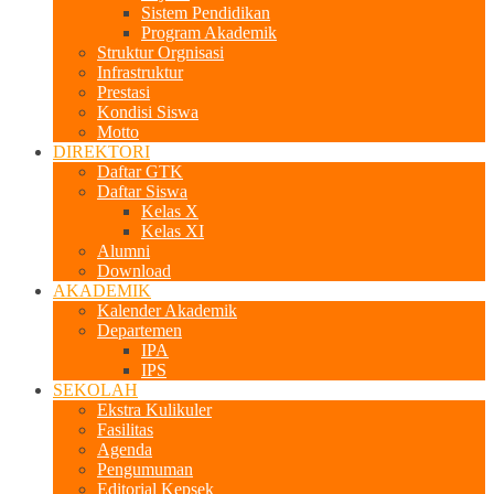
Sistem Pendidikan
Program Akademik
Struktur Orgnisasi
Infrastruktur
Prestasi
Kondisi Siswa
Motto
DIREKTORI
Daftar GTK
Daftar Siswa
Kelas X
Kelas XI
Alumni
Download
AKADEMIK
Kalender Akademik
Departemen
IPA
IPS
SEKOLAH
Ekstra Kulikuler
Fasilitas
Agenda
Pengumuman
Editorial Kepsek