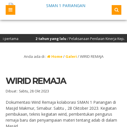
 pertama
2 tahun yang lalu
/ Pelaksanaan Penilaian Kinerja Kepala 
laksanakan Studi Tiru oleh OSIS/ MPK TP 2022/2023 beserta Siswa Berprestasi
Anda ada di :
Home
/
Galeri
/
WIRID REMAJA
WIRID REMAJA
Dibuat :
Sabtu, 28 Okt 2023
Dokumentasi Wirid Remaja kolaborasi SMAN 1 Pariangan di
Masjid Makmur, Simabur. Sabtu , 28 Oktober 2023. Kegiatan
pembukaan, teknis kegiatan wirid, pembentukan pengurus
remaja baru dan penyampaian materi tentang adab di dalam
Masjid.