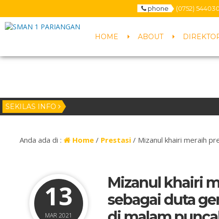
phone
(0752) 54403
HOME
ABOUT
DIREKTO
SEKILAS INFO
Anda ada di :
Home
/
Prestasi
/
Mizanul khairi meraih p
Mizanul khairi m
13
sebagai duta ge
di malam puncak
MAR 2021