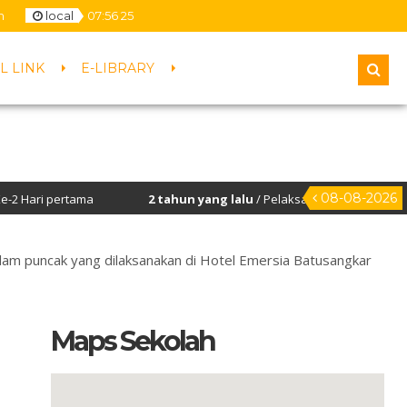
m
local
07
:
56
25
L LINK
E-LIBRARY
08-08-2026
ertama
2 tahun yang lalu
/ Pelaksanaan Penilaian Kinerja Kepa
alam puncak yang dilaksanakan di Hotel Emersia Batusangkar
Maps Sekolah