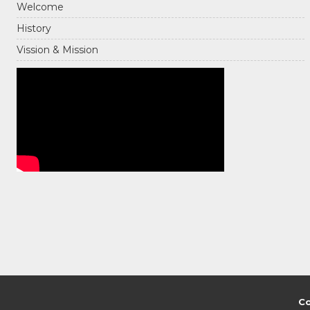
Welcome
History
Vission & Mission
Co