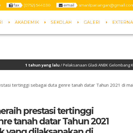
0
fax
(0752) 544030
email
sman1pariangan@gmail.co
RI
AKADEMIK
SEKOLAH
GALERI
EXTERNA
1 tahun yang lalu
/ Pelaksanaan Gladi ANBK Gelombang Ke-2 Hari p
restasi tertinggi sebagai duta genre tanah datar Tahun 2021 di m
eraih prestasi tertinggi
nre tanah datar Tahun 2021
 yang dilaksanakan di