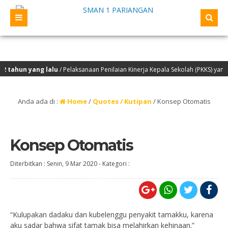
tahun yang lalu
/ Pelaksanaan Penilaian Kinerja Kepala Sekolah (PKKS) yang a
Anda ada di :
Home
/
Quotes / Kutipan
/
Konsep Otomatis
Konsep Otomatis
Diterbitkan :
Senin, 9 Mar 2020
-
Kategori :
“Kulupakan dadaku dan kubelenggu penyakit tamakku, karena
aku sadar bahwa sifat tamak bisa melahirkan kehinaan.”