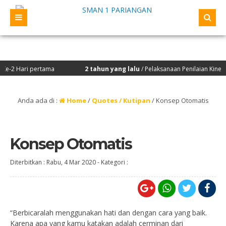
 Hari pertama
2 tahun yang lalu
/ Pelaksanaan Penilaian Kinerja K
kan dilaksanakan Studi Tiru oleh OSIS/ MPK TP 2022/2023 beserta Siswa Berpr
Anda ada di :
Home
/
Quotes / Kutipan
/
Konsep Otomatis
Konsep Otomatis
Diterbitkan :
Rabu, 4 Mar 2020
-
Kategori :
“Berbicaralah menggunakan hati dan dengan cara yang baik.
Karena apa yang kamu katakan adalah cerminan dari