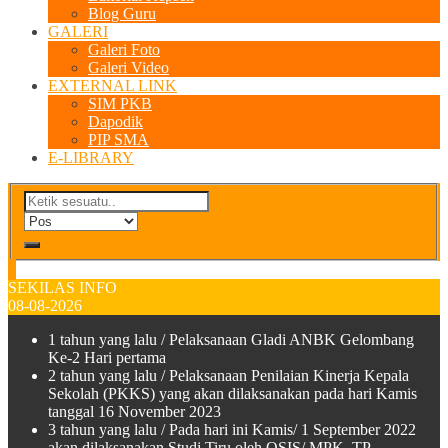
Blog Guru
GALERI
Galeri Foto
Galeri Video
EXTERNAL LINK
SIM PKB
Dapodik
PIP SMA
E-LIBRARY
SEKILAS INFO
08-08-2026
1 tahun yang lalu
/ Pelaksanaan Gladi ANBK Gelombang
Ke-2 Hari pertama
2 tahun yang lalu
/ Pelaksanaan Penilaian Kinerja Kepala
Sekolah (PKKS) yang akan dilaksanakan pada hari Kamis
tanggal 16 November 2023
3 tahun yang lalu
/ Pada hari ini Kamis/ 1 September 2022
akan dilaksanakan Studi Tiru oleh OSIS/ MPK TP