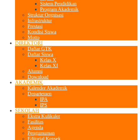
Sistem Pendidikan
Program Akademik
Struktur Orgnisasi
Infrastruktur
Prestasi
Kondisi Siswa
Motto
DIREKTORI
Daftar GTK
Daftar Siswa
Kelas X
Kelas XI
Alumni
Download
AKADEMIK
Kalender Akademik
Departemen
IPA
IPS
SEKOLAH
Ekstra Kulikuler
Fasilitas
Agenda
Pengumuman
Editorial Kepsek