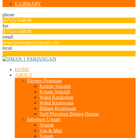
E-LIBRARY
phone
(0752) 544030
fax
(0752) 544030
email
sman1pariangan@gmail.com
local
:
HOME
ABOUT
Elemen Pimpinan
Komite Sekolah
Kepala Sekolah
Wakil Kurikulum
Wakil Kesiswaan
Bidang Kesiswaan
Staff Pimpinan Bidang Humas
Informasi Umum
Sejarah
Visi & Misi
Tujuan