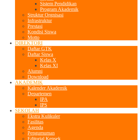
Sistem Pendidikan
Program Akademik
Struktur Orgnisasi
Infrastruktur
Prestasi
Kondisi Siswa
Motto
DIREKTORI
Daftar GTK
Daftar Siswa
Kelas X
Kelas XI
Alumni
Download
AKADEMIK
Kalender Akademik
Departemen
IPA
IPS
SEKOLAH
Ekstra Kulikuler
Fasilitas
Agenda
Pengumuman
Editorial Kepsek