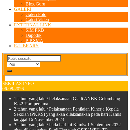
Blog Guru
GALERI
Galeri Foto
Galeri Video
EXTERNAL LINK
SIM PKB
Dapodik
PIP SMA
E-LIBRARY
SEKILAS INFO
06-08-2026
1 tahun yang lalu
/ Pelaksanaan Gladi ANBK Gelombang
Ke-2 Hari pertama
2 tahun yang lalu
/ Pelaksanaan Penilaian Kinerja Kepala
Sekolah (PKKS) yang akan dilaksanakan pada hari Kamis
tanggal 16 November 2023
3 tahun yang lalu
/ Pada hari ini Kamis/ 1 September 2022
akan dilaksanakan Studi Tiru oleh OSIS/ MPK TP