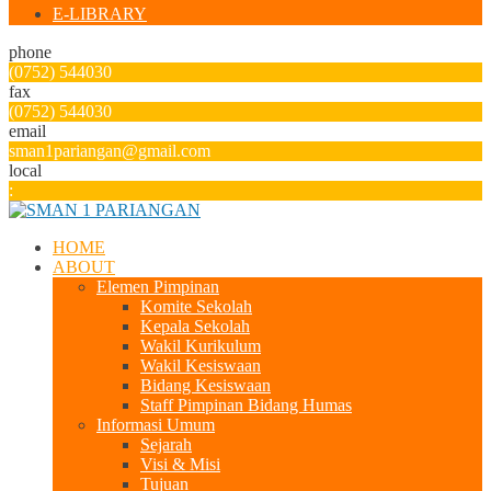
E-LIBRARY
phone
(0752) 544030
fax
(0752) 544030
email
sman1pariangan@gmail.com
local
:
HOME
ABOUT
Elemen Pimpinan
Komite Sekolah
Kepala Sekolah
Wakil Kurikulum
Wakil Kesiswaan
Bidang Kesiswaan
Staff Pimpinan Bidang Humas
Informasi Umum
Sejarah
Visi & Misi
Tujuan