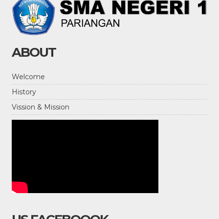
ABOUT
Welcome
History
Vission & Mission