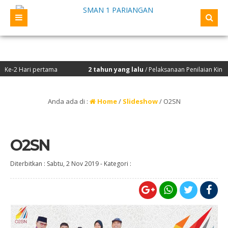
2 Hari pertama
2 tahun yang lalu
/ Pelaksanaan Penilaian Kinerja K
Anda ada di :
Home
/
Slideshow
/
O2SN
O2SN
Diterbitkan :
Sabtu, 2 Nov 2019
-
Kategori :