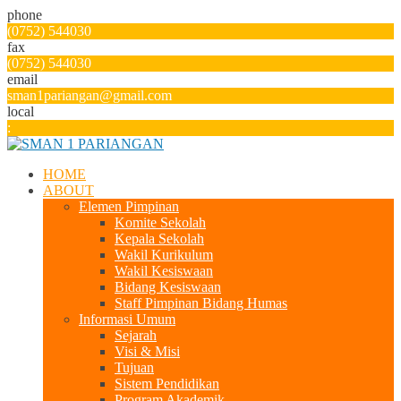
phone
(0752) 544030
fax
(0752) 544030
email
sman1pariangan@gmail.com
local
:
HOME
ABOUT
Elemen Pimpinan
Komite Sekolah
Kepala Sekolah
Wakil Kurikulum
Wakil Kesiswaan
Bidang Kesiswaan
Staff Pimpinan Bidang Humas
Informasi Umum
Sejarah
Visi & Misi
Tujuan
Sistem Pendidikan
Program Akademik