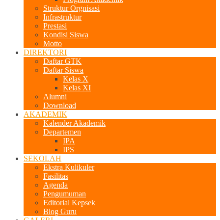
Struktur Orgnisasi
Infrastruktur
Prestasi
Kondisi Siswa
Motto
DIREKTORI
Daftar GTK
Daftar Siswa
Kelas X
Kelas XI
Alumni
Download
AKADEMIK
Kalender Akademik
Departemen
IPA
IPS
SEKOLAH
Ekstra Kulikuler
Fasilitas
Agenda
Pengumuman
Editorial Kepsek
Blog Guru