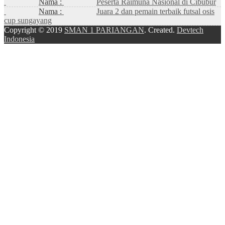
Nama :
Peserta Raimuna Nasional di Cibubur
Nama :
Juara 2 dan pemain terbaik futsal osis
cup sungayang
Copyright © 2019
SMAN 1 PARIANGAN
. Created.
Devtech
Indonesia