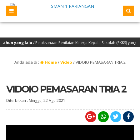
hun yang lalu
/ Pelaksanaan Penilaian Kinerja Kepala Sekolah (PKKS) yang ak
oleh OSIS/ MPK TP 2022/2023 beserta Siswa Berprestasi ke SMA AL-AZHAR Medan
Anda ada di :
Home
/
Video
/
VIDOIO PEMASARAN TRIA 2
VIDOIO PEMASARAN TRIA 2
Diterbitkan :
Minggu, 22 Agu 2021