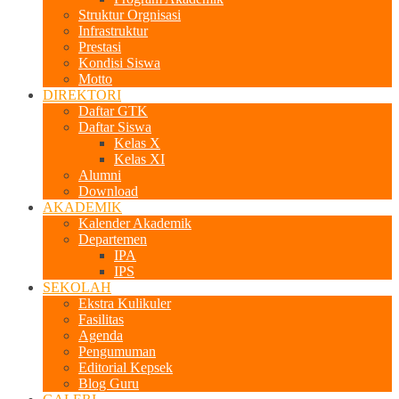
Struktur Orgnisasi
Infrastruktur
Prestasi
Kondisi Siswa
Motto
DIREKTORI
Daftar GTK
Daftar Siswa
Kelas X
Kelas XI
Alumni
Download
AKADEMIK
Kalender Akademik
Departemen
IPA
IPS
SEKOLAH
Ekstra Kulikuler
Fasilitas
Agenda
Pengumuman
Editorial Kepsek
Blog Guru