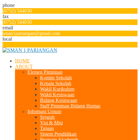
phone
(0752) 544030
fax
(0752) 544030
email
sman1pariangan@gmail.com
local
:
HOME
ABOUT
Elemen Pimpinan
Komite Sekolah
Kepala Sekolah
Wakil Kurikulum
Wakil Kesiswaan
Bidang Kesiswaan
Staff Pimpinan Bidang Humas
Informasi Umum
Sejarah
Visi & Misi
Tujuan
Sistem Pendidikan
Program Akademik