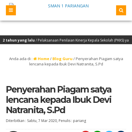
hun yang lalu
/ Pelaksanaan Penilaian Kinerja Kepala Sekolah (PKKS) yang ak
Anda ada di :
Home
/
Blog Guru
/
Penyerahan Piagam satya
lencana kepada Ibuk Devi Natranita, S.Pd
Penyerahan Piagam satya
lencana kepada Ibuk Devi
Natranita, S.Pd
Diterbitkan :
Sabtu, 7 Mar 2020
, Penulis :
pariang