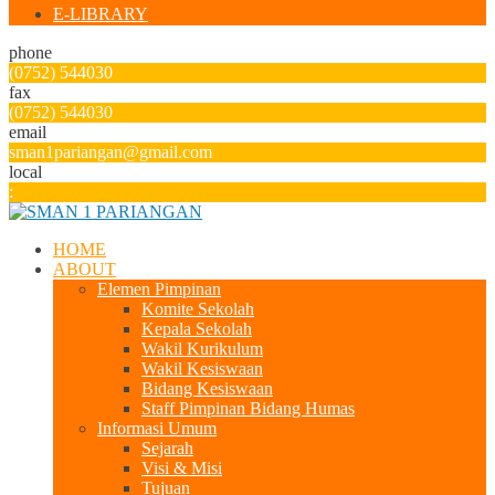
E-LIBRARY
phone
(0752) 544030
fax
(0752) 544030
email
sman1pariangan@gmail.com
local
:
HOME
ABOUT
Elemen Pimpinan
Komite Sekolah
Kepala Sekolah
Wakil Kurikulum
Wakil Kesiswaan
Bidang Kesiswaan
Staff Pimpinan Bidang Humas
Informasi Umum
Sejarah
Visi & Misi
Tujuan