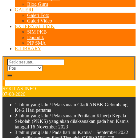
Blog Guru
GALERI
Galeri Foto
Galeri Video
EXTERNAL LINK
SIM PKB
Dapodik
PIP SMA
E-LIBRARY
SEKILAS INFO
07-08-2026
1 tahun yang lalu
/ Pelaksanaan Gladi ANBK Gelombang
Ke-2 Hari pertama
2 tahun yang lalu
/ Pelaksanaan Penilaian Kinerja Kepala
Sekolah (PKKS) yang akan dilaksanakan pada hari Kamis
tanggal 16 November 2023
3 tahun yang lalu
/ Pada hari ini Kamis/ 1 September 2022
akan dilaksanakan Studi Tiru oleh OSIS/ MPK TP