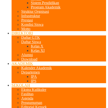
Sistem Pendidikan
Program Akademik
Struktur Orgnisasi
Infrastruktur
Prestasi
Kondisi Siswa
Motto
DIREKTORI
Daftar GTK
Daftar Siswa
Kelas X
Kelas XI
Alumni
Download
AKADEMIK
Kalender Akademik
Departemen
IPA
IPS
SEKOLAH
Ekstra Kulikuler
Fasilitas
Agenda
Pengumuman
Editorial Kepsek